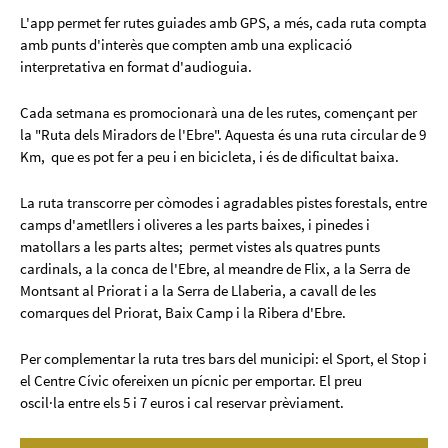
L'app permet fer rutes guiades amb GPS, a més, cada ruta compta
amb punts d'interès que compten amb una explicació
interpretativa en format d'audioguia.
Cada setmana es promocionarà una de les rutes, començant per
la "Ruta dels Miradors de l'Ebre". Aquesta és una ruta circular de 9
Km, que es pot fer a peu i en bicicleta, i és de dificultat baixa.
La ruta transcorre per còmodes i agradables pistes forestals, entre
camps d'ametllers i oliveres a les parts baixes, i pinedes i
matollars a les parts altes; permet vistes als quatres punts
cardinals, a la conca de l'Ebre, al meandre de Flix, a la Serra de
Montsant al Priorat i a la Serra de Llaberia, a cavall de les
comarques del Priorat, Baix Camp i la Ribera d'Ebre.
Per complementar la ruta tres bars del municipi: el Sport, el Stop i
el Centre Cívic ofereixen un pícnic per emportar. El preu
oscil·la entre els 5 i 7 euros i cal reservar prèviament.