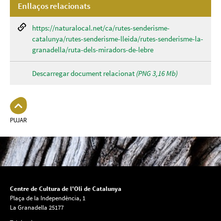
Enllaços relacionats
https://naturalocal.net/ca/rutes-senderisme-
catalunya/rutes-senderisme-lleida/rutes-senderisme-la-
granadella/ruta-dels-miradors-de-lebre
Descarregar document relacionat
(PNG 3,16 Mb)
PUJAR
Centre de Cultura de l'Oli de Catalunya
Plaça de la Independència, 1
La Granadella 25177