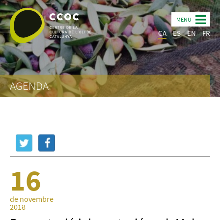
MENÚ
CA
ES
EN
FR
AGENDA
16
de novembre
2018