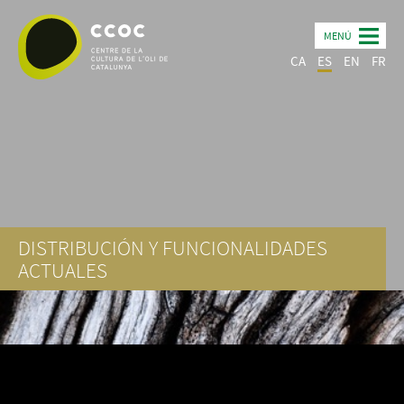
MENÚ
CA
ES
EN
FR
DISTRIBUCIÓN Y FUNCIONALIDADES
ACTUALES
← Otras entradas
CAPILLA CENTRAL