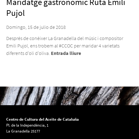
Maridatge gastronòmic Ruta Emili
Pujol
Domingo, 15 de julio de 2018
Després de conèixer La Granadella del músic i compositor
Emili Pujol, ens trobem al #CCOC per maridar 4 varietats
diferents d’oli d’oliva.
Entrada lliure
Centro de Cultura del Aceite de Cataluña
Pl. de la Independència, 1
La Granadella 25177