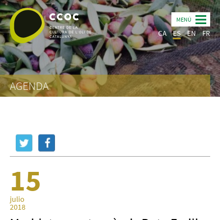
MENÚ
CA
ES
EN
FR
AGENDA
15
julio
2018