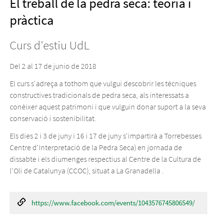
El treball de la pedra seca: teoria i
pràctica
Curs d'estiu UdL
Del
2
al
17 de junio de 2018
El curs s'adreça a tothom que vulgui descobrir les tècniques
constructives tradicionals de pedra seca, als interessats a
conèixer aquest patrimoni i que vulguin donar suport a la seva
conservació i sostenibilitat.
Els dies 2 i 3 de juny i 16 i 17 de juny s'impartirà a Torrebesses
Centre d'Interpretació de la Pedra Seca) en jornada de
dissabte i els diumenges respectius al Centre de la Cultura de
l'Oli de Catalunya (CCOC), situat a La Granadella .
https://www.facebook.com/events/1043576745806549/