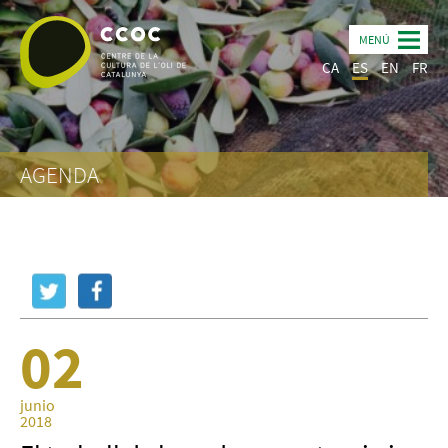
MENÚ
CA
ES
EN
FR
AGENDA
02
junio
2018